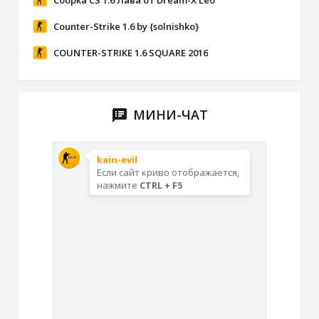
Сборка CS 1.6 Лава от Dream-X Leo
Counter-Strike 1.6 by {solnishko}
COUNTER-STRIKE 1.6 SQUARE 2016
МИНИ-ЧАТ
speaker_notes