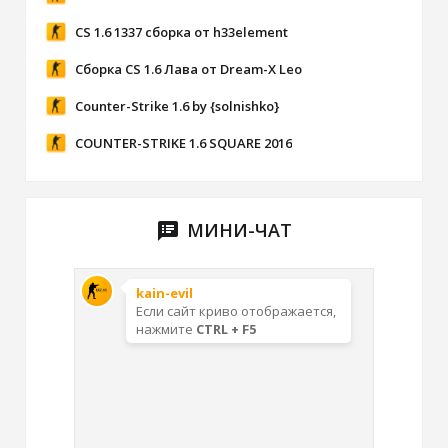
CS 1.6 1337 сборка от h33element
Сборка CS 1.6 Лава от Dream-X Leo
Counter-Strike 1.6 by {solnishko}
COUNTER-STRIKE 1.6 SQUARE 2016
МИНИ-ЧАТ
speaker_notes