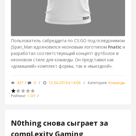
Пользователь сабреддита по CS:GO под псевдонимом
JSpan_Man вдохновился неоновым логотипом
Fnatic
и
разработал соответствующий концепт футболок в
неоновом стиле для команды. Он представил как
«домашний» комплект формы, так и «выездной».
437
0
12.04.2019 в 14:06
Категория
:
Команды
Рейтинг
:
1.0
/
1
N0thing снова сыграет за
compLexity Gaming