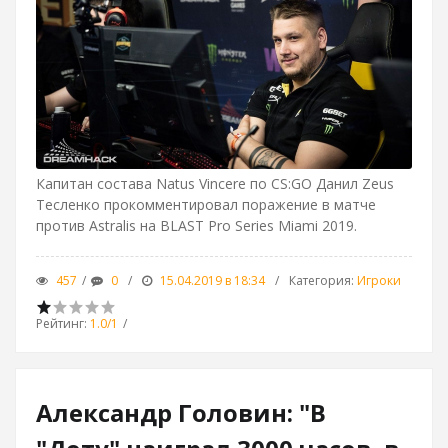
Капитан состава Natus Vincere по CS:GO Данил Zeus
Тесленко прокомментировал поражение в матче
против Astralis на BLAST Pro Series Miami 2019.
457
0
15.04.2019 в 18:34
Категория
:
Игроки
Рейтинг
:
1.0
/
1
Александр Головин: "В