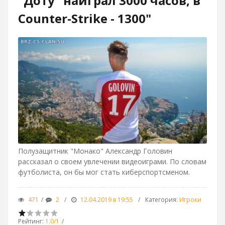
"Доту" наиграл 3000 часов, в
Counter-Strike - 1300"
Полузащитник "Монако" Александр Головин
рассказал о своем увлечении видеоиграми. По словам
футболиста, он бы мог стать киберспортсменом.
471
2
12.04.2019 в 19:55
Категория
:
Игроки
Рейтинг
:
1.0
/
1