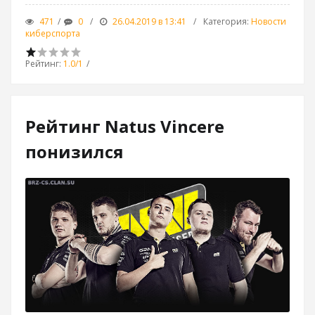
471
0
26.04.2019 в 13:41
Категория
:
Новости
киберспорта
Рейтинг
:
1.0
/
1
Рейтинг Natus Vincere
понизился