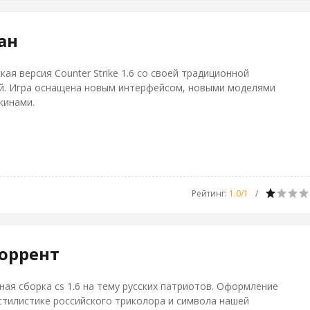
ан
кая версия Counter Strike 1.6 со своей традиционной
й. Игра оснащена новым интерфейсом, новыми моделями
кинами.
Рейтинг
:
1.0
/
1
торрент
ая сборка cs 1.6 на тему русских патриотов. Оформление
стилистике российского триколора и символа нашей