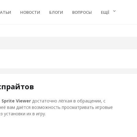
keyboard_arrow_down
ТАТЬИ
НОВОСТИ
БЛОГИ
ВОПРОСЫ
ЕЩЁ
 спрайтов
а
Sprite Viewer
достаточно лёгкая в обращении, с
её вам даётся возможность просматривать игровые
з установки их в игру.