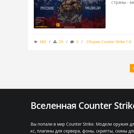
страны - м
683
20
0
Сборки Counter Strike 1.6
Вселенная Counter Strik
Вы попали в мир Counter Strike. Модели оружия д
кс, плагины для сервера, фоны, скрипты, скины дл