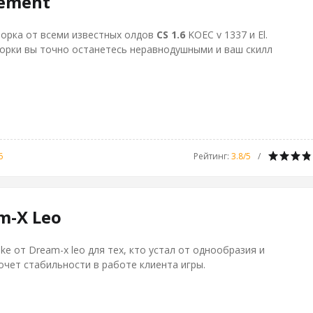
lement
борка от всеми известных олдов
CS 1.6
KOEC v 1337 и El.
борки вы точно останетесь неравнодушными и ваш скилл
6
Рейтинг
:
3.8
/
5
m-X Leo
rike от Dream-x leo для тех, кто устал от однообразия и
очет стабильности в работе клиента игры.