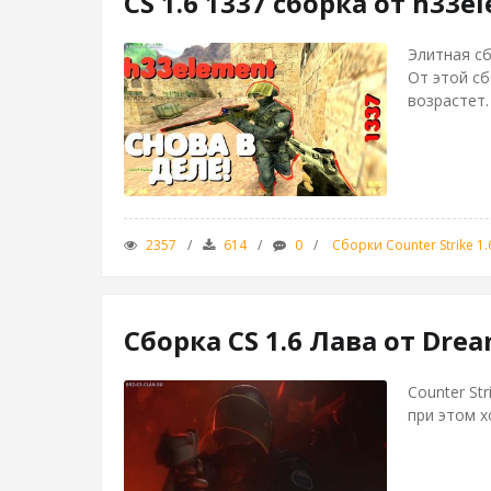
CS 1.6 1337 сборка от h33e
Элитная с
От этой с
возрастет.
2357
614
0
Сборки Counter Strike 1.
Сборка CS 1.6 Лава от Drea
Counter St
при этом х