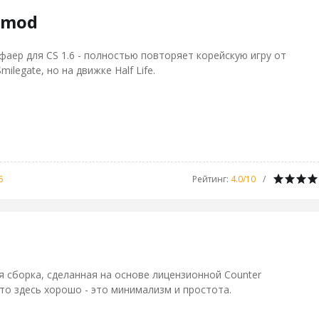
e mod
аер для CS 1.6 - полностью повторяет корейскую игру от
ilegate, но на движке Half Life.
6
Рейтинг
:
4.0
/
10
 сборка, сделанная на основе лицензионной Counter
. Что здесь хорошо - это минимализм и простота.