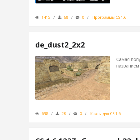
1415
68
0
Программы CS 1.6
de_dust2_2x2
Самая попу
названием 
698
28
0
Карты для CS 1.6