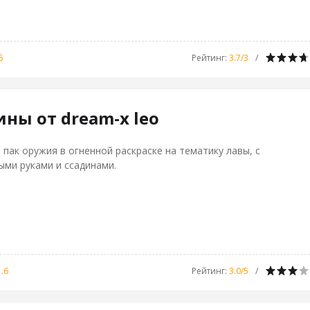
6
Рейтинг
:
3.7
/
3
ны от dream-x leo
пак оружия в огненной раскраске на тематику лавы, с
ми руками и ссадинами.
.6
Рейтинг
:
3.0
/
5