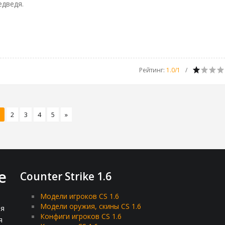
едведя.
Рейтинг
:
1.0
/
1
1
2
3
4
5
»
e
Counter Strike 1.6
Модели игроков CS 1.6
Модели оружия, скины CS 1.6
ля
Конфиги игроков CS 1.6
я