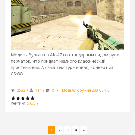
Модель Вулкан на AK-47 со стандарным видом рук и
перчаток, что придаёт немного классический,
приятный вид. А сама текстура новая, конверт из
CS:GO.
2533
114
0
Модели оружия для CS 1.6
Рейтинг
:
5.0
/
3
1
2
3
4
»