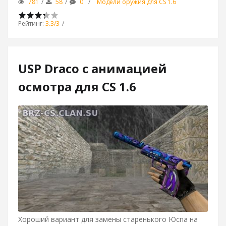
781
58
0
Модели оружия для CS 1.6
Рейтинг
:
3.3
/
3
USP Draco с анимацией
осмотра для CS 1.6
Хороший вариант для замены старенького Юспа на