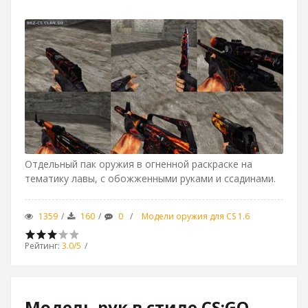
Отдельный пак оружия в огненной раскраске на
тематику лавы, с обожженными руками и ссадинами.
1359
160
0
Модели оружия для CS 1.6
Рейтинг
:
3.0
/
5
Модель рук в стиле CS:GO