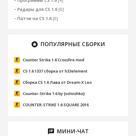
Программы CS 1.6
[4]
Радары для CS 1.6
[0]
Патчи на CS 1.6
[0]
ПОПУЛЯРНЫЕ СБОРКИ
stars
Counter Strike 1.6 Crossfire mod
CS 1.6 1337 сборка от h33element
Сборка CS 1.6 Лава от Dream-X Leo
Counter-Strike 1.6 by {solnishko}
COUNTER-STRIKE 1.6 SQUARE 2016
МИНИ-ЧАТ
speaker_notes