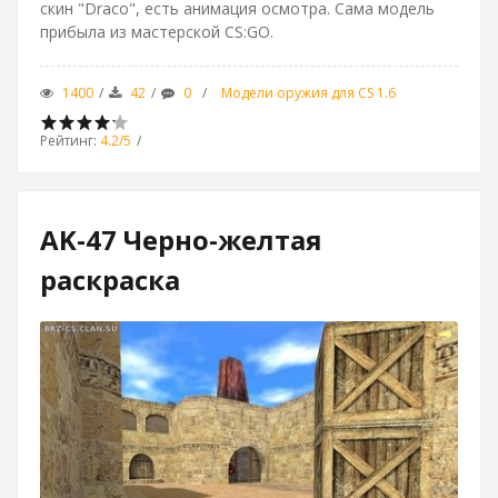
скин "Draco", есть анимация осмотра. Сама модель
прибыла из мастерской CS:GO.
1400
42
0
Модели оружия для CS 1.6
Рейтинг
:
4.2
/
5
AK-47 Черно-желтая
раскраска