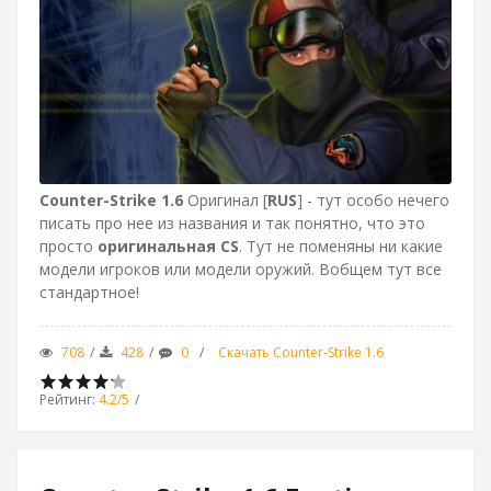
Counter-Strike 1.6
Оригинал [
RUS
] - тут особо нечего
писать про нее из названия и так понятно, что это
просто
оригинальная CS
. Тут не поменяны ни какие
модели игроков или модели оружий. Вобщем тут все
стандартное!
708
428
0
Скачать Counter-Strike 1.6
Рейтинг
:
4.2
/
5