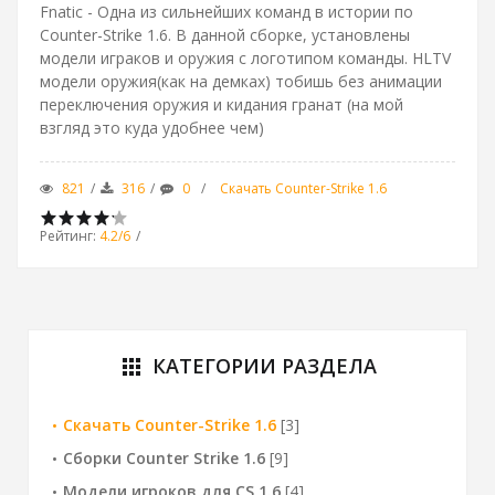
Fnatic - Одна из сильнейших команд в истории по
Counter-Strike 1.6. В данной сборке, установлены
модели играков и оружия с логотипом команды. HLTV
модели оружия(как на демках) тобишь без анимации
переключения оружия и кидания гранат (на мой
взгляд это куда удобнее чем)
821
316
0
Скачать Counter-Strike 1.6
Рейтинг
:
4.2
/
6
КАТЕГОРИИ РАЗДЕЛА
apps
Скачать Counter-Strike 1.6
[3]
Сборки Counter Strike 1.6
[9]
Модели игроков для CS 1.6
[4]